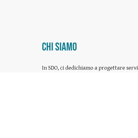
Chi Siamo
In SDO, ci dedichiamo a progettare servi
solo soddisfano le esigenze dei clienti, m
sorprendono. La nostra missione è aiuta
organizzazioni a creare esperienze coin
progettate attorno all'utente finale.
Inizia Ora