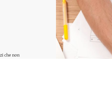
zi che non
a li
re le
volgenti,